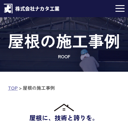
t
o
g
g
l
e
屋根の施工事例
n
a
v
i
g
a
ROOF
t
i
o
n
TOP
>
屋根の施工事例
屋根に、技術と誇りを。