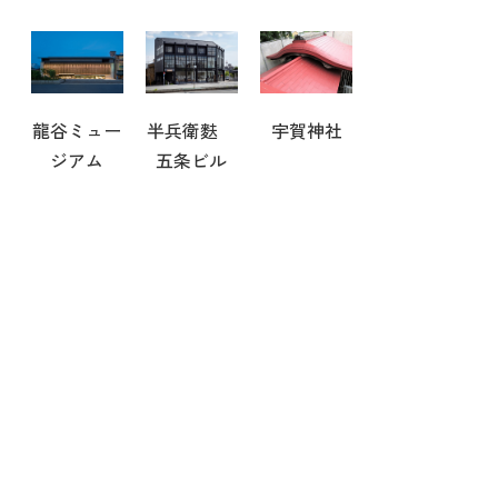
龍谷ミュー
半兵衛麩
宇賀神社
ジアム
五条ビル
Q.
これって工事が必要
？
Q.
どこに
頼めばいいの
？
そんなときは、まずご相談ください。
ナカタ工業では、
調査・お見積もりは無料
で行っていま
す！！
住まいの状態を確認したうえで、